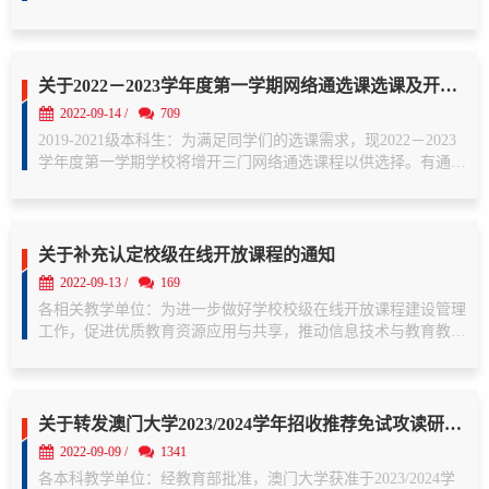
节， 北一教南楼413)停课，补课时间和地点由教师与学生另行
沟通，不便之处请谅解。 ​                        教务
处                          2022年9月...

关于2022－2023学年度第一学期网络通选课选课及开课通知
2022-09-14 /
709
2019-2021级本科生：为满足同学们的选课需求，现2022－2023
学年度第一学期学校将增开三门网络通选课程以供选择。有通选
课学分修读需求的同学需在教务系统中自主选课，并按时完成课
程的学习及考试。一、选课1.选课时间：2022年9月14日上午
11:30- 19日上午8:30。2.选课办法：登陆...

关于补充认定校级在线开放课程的通知
2022-09-13 /
169
各相关教学单位：为进一步做好学校校级在线开放课程建设管理
工作，促进优质教育资源应用与共享，推动信息技术与教育教学
深度结合，学校拟补充认定一批校级在线开放课程，现将相关工
作通知如下。一、补充认定范围本次拟补充认定的项目为校级在
线开放课程培育项目、教学单位自筹...

关于转发澳门大学2023/2024学年招收推荐免试攻读研究生的通知
2022-09-09 /
1341
各本科教学单位：经教育部批准，澳门大学获准于2023/2024学