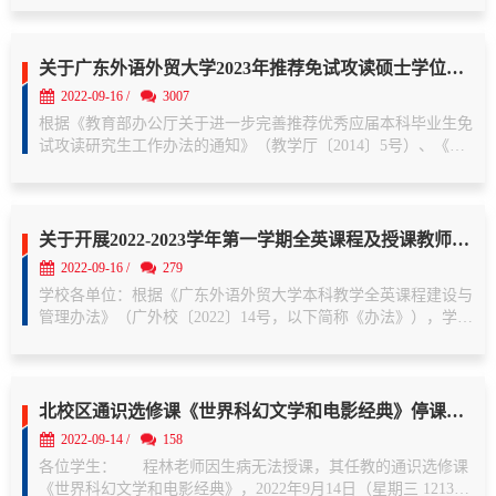
现组织我校国家级、省级一流本科专业自查工作。现将有关事项
通知如下：一、检查范围现有国家级...

关于广东外语外贸大学2023年推荐免试攻读硕士学位研究生拟推荐名单的公示
2022-09-16 /
3007
根据《教育部办公厅关于进一步完善推荐优秀应届本科毕业生免
试攻读研究生工作办法的通知》（教学厅〔2014〕5号）、《关
于组建中国青年志愿者第25届（2023-2024年度）研究生支教团
有关工作的通知》（全国项目办发〔2022〕3号）等上级有关文
件精神，以及《广东外语外贸大学推荐优...

关于开展2022-2023学年第一学期全英课程及授课教师认定工作的通知
2022-09-16 /
279
学校各单位：根据《广东外语外贸大学本科教学全英课程建设与
管理办法》（广外校〔2022〕14号，以下简称《办法》），学校
将组织开展2022-2023学年第一学期全英课程及授课教师认定工
作。现将相关事项通知如下：一、认定对象（一）本学期开设的
符合认定范围的课程及授课教师。（二...

北校区通识选修课《世界科幻文学和电影经典》停课通知
2022-09-14 /
158
各位学生：      程林老师因生病无法授课，其任教的通识选修课
《世界科幻文学和电影经典》，2022年9月14日（星期三 1213