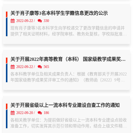
积极探索本科生导师指导的新模式，...

关于肖子康等3名本科学生学籍信息更改的公示
2022-09-22 /
330
现有肖子康等3名本科学生向学校递交了更改学籍信息的申请并
提供了相关证明材料，经学院审核、教务处复核，学校拟批准肖
子康等3名本科学生的学籍信息更改申请，详情如下：肖子康，
学号20201503938，因个人原因，现申请修改学籍信息的姓名
项；龙海良，学号20221003149，因个人原...

关于开展2022年高等教育（本科） 国家级教学成果奖申报工作的通知
2022-09-22 /
565
各本科教学单位及相关成果负责人：根据《教育部关于开展2022
年国家级教学成果奖评审工作的通知》（教师函〔2022〕9号，
附件1）和《广东省教育厅关于做好2022年高等教育（本科）国
家级教学成果奖推荐工作的通知》要求，现将我校2022年高等教
育（本科）国家级教学成果奖申报工作...

关于开展省级以上一流本科专业建设自查工作的通知
2022-09-20 /
186
各相关教学单位：为提前做好省级以上一流本科专业建设点验收
准备工作，切实发挥其示范引领和带动作用，结合上级文件精神
以及《广东外语外贸大学加强一流本科专业建设的实施方案》，