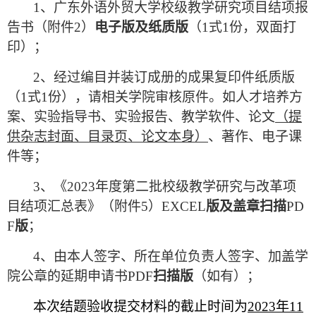
1
、广东外语外贸大学校级教学研究项目结项报
告书（附件
2
）
电子版及纸质版
（
1
式
1
份，双面打
印）；
2
、经过编目并装订成册的成果复印件纸质版
（
1
式
1
份），请相关学院审核原件。如人才培养方
案、实验指导书、实验报告、教学软件、论文
（提
供杂志封面、目录页、论文本身）
、著作、电子课
件等；
3
、《
2023
年度第二批校级教学研究与改革项
目结项汇总表》（附件
5
）
EXCEL
版及盖章扫描
PD
F
版
；
4
、由本人签字、所在单位负责人签字、加盖学
院公章的延期申请书
PDF
扫描版
（如有）；
本次结题验收提交材料的截止时间为
2023
年
11