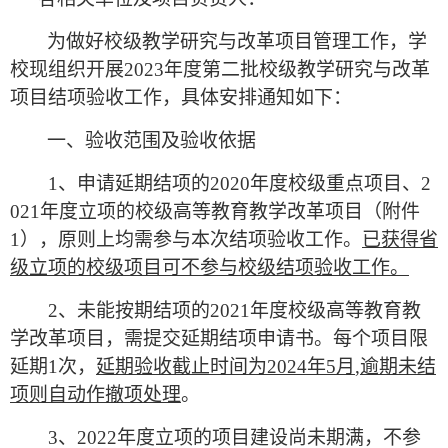
为做好校级教学研究与改革项目管理工作，学
校现组织开展
2023
年度第二批校级教学研究与改革
项目结项验收工作，具体安排通知如下：
一、
验收范围及验收依据
1
、申请延期结项的
2020
年度校级重点项目、
2
021
年度立项的校级高等教育教学改革项目（附件
1
），原则上均需参与本次结项验收工作。
已获得省
级立项的校级项目可不参与校级结项验收工作。
2
、未能按期结项的
2021
年度校级高等教育教
学改革项目，需提交延期结项申请书。每个项目限
延期
1
次，
延期验收截止时间为
2024
年
5
月
,
逾期未结
项则自动作撤项处理
。
3
、
2022
年度立项的项目建设尚未期满，不参