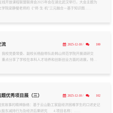
校在线开放课程联盟联席会2025年会在湖北武汉举行，大会主题为
院梁静璧老师的《“师·生·机”三元融合－基于知识图...

交流
2025-12-18 /
100
日，我校党委常委、副校长杨励带队赴韩山师范学院开展调研交
，重点分享了学校在本科人才培养和创新创业方面的进展，特别
结题优秀项目展（三）
2025-12-18 /
102
名称：探索脱贫故事的精神脉络：基于云山勤工家庭经济困难学生的口述史记
东减持行为及经济后果研究      4.项目名称：...
