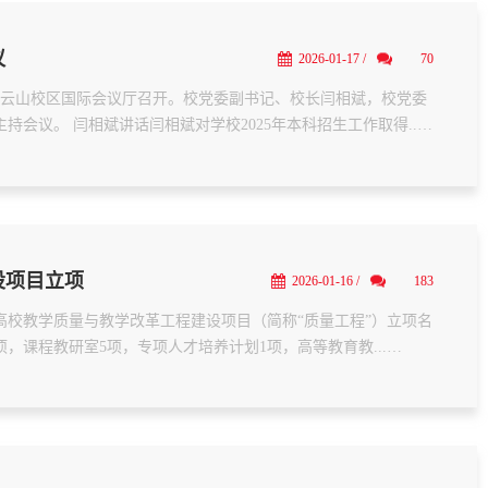
议
2026-01-17 /
70
在白云山校区国际会议厅召开。校党委副书记、校长闫相斌，校党委
议。 闫相斌讲话闫相斌对学校2025年本科招生工作取得...

设项目立项
2026-01-16 /
183
科高校教学质量与教学改革工程建设项目（简称“质量工程”）立项名
，课程教研室5项，专项人才培养计划1项，高等教育教...
