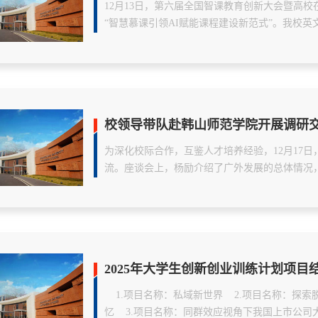
​12月13日，第六届全国智课教育创新大会暨高
“智慧慕课引领AI赋能课程建设新范式”。我校英文学
校领导带队赴韩山师范学院开展调研
为深化校际合作，互鉴人才培养经验，12月17
流。座谈会上，杨励介绍了广外发展的总体情况
是...

2025年大学生创新创业训练计划项目
​    1.项目名称：私域新世界    2.项目
忆    3.项目名称：同群效应视角下我国上市公司大股