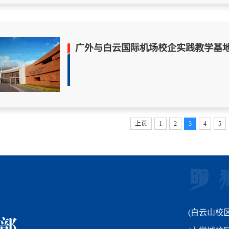
广外与白云国际机场校企实践教学基
上页
1
2
3
4
5
(白云山校区