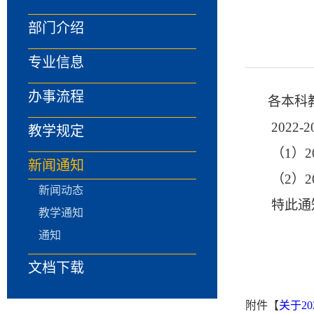
部门介绍
专业信息
办事流程
各本科
20
22
-2
教学规定
（
1）2
新闻通知
（
2）2
新闻动态
特此通
教学通知
通知
文档下载
附件【
关于20