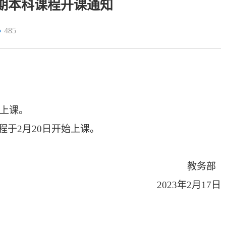
二学期本科课程开课通知
485
始上课。
程于
2月20日
开始上课
。
教务部
20
2
3年2月17日